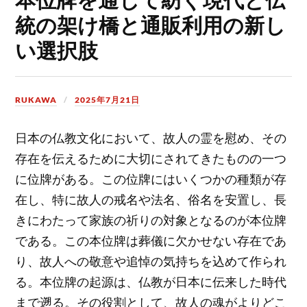
統の架け橋と通販利用の新し
い選択肢
RUKAWA
2025年7月21日
日本の仏教文化において、故人の霊を慰め、その
存在を伝えるために大切にされてきたものの一つ
に位牌がある。
この位牌にはいくつかの種類が存
在し、特に故人の戒名や法名、俗名を安置し、長
きにわたって家族の祈りの対象となるのが本位牌
である。この本位牌は葬儀に欠かせない存在であ
り、故人への敬意や追悼の気持ちを込めて作られ
る。本位牌の起源は、仏教が日本に伝来した時代
まで遡る。その役割として、故人の魂がよりどこ